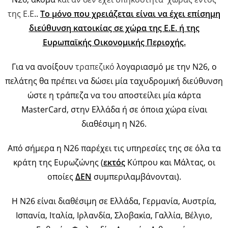
της Ε.Ε
..
Το μόνο που χρειάζεται είναι να έχει επίσημη
διεύθυνση κατοικίας σε χώρα της Ε.Ε. ή της
Ευρωπαϊκής Οικονομικής Περιοχής.
Για να ανοίξουν
τραπεζικό
λογαριασμό με την Ν26, ο
πελάτης θα πρέπει να δώσει μία ταχυδρομική διεύθυνση
ώστε η τράπεζα να του αποστείλει μία κάρτα
MasterCard, στην Ελλάδα ή σε όποια χώρα είναι
διαθέσιμη η Ν26.
Από σήμερα η Ν26 παρέχει τις υπηρεσίες της σε όλα τα
κράτη της Ευρωζώνης (
εκτός
Κύπρου και Μάλτας, οι
οποίες
ΔΕΝ
συμπεριλαμβάνονται).
Η Ν26 είναι διαθέσιμη σε Ελλάδα, Γερμανία, Αυστρία,
Ισπανία, Ιταλία, Ιρλανδία, Σλοβακία, Γαλλία, Βέλγιο,