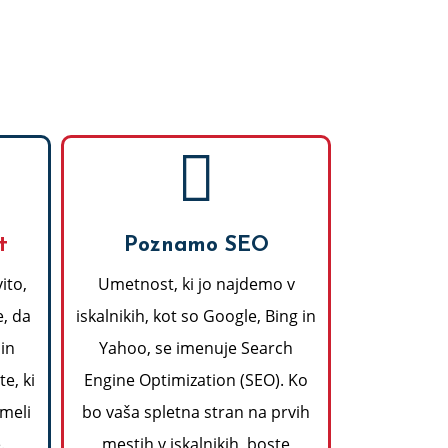
t
Poznamo SEO
ito,
Umetnost, ki jo najdemo v
, da
iskalnikih, kot so Google, Bing in
 in
Yahoo, se imenuje Search
e, ki
Engine Optimization (SEO). Ko
imeli
bo vaša spletna stran na prvih
.
mestih v iskalnikih, boste