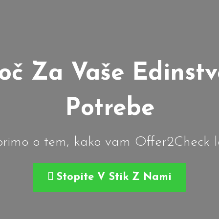
oč Za Vaše Edinst
Potrebe
orimo o tem, kako vam Offer2Check 
Stopite V Stik Z Nami