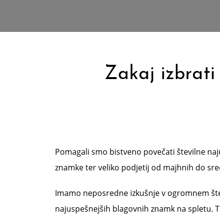
Zakaj izbrati
Pomagali smo bistveno povečati številne naj
znamke ter veliko podjetij od majhnih do sred
Imamo neposredne izkušnje v ogromnem števi
najuspešnejših blagovnih znamk na spletu. To