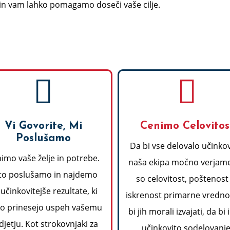
e in vam lahko pomagamo doseči vaše cilje.
Vi Govorite, Mi
Cenimo Celovitos
Poslušamo
Da bi vse delovalo učinkov
imo vaše želje in potrebe.
naša ekipa močno verjame
to poslušamo in najdemo
so celovitost, poštenost
učinkovitejše rezultate, ki
iskrenost primarne vrednot
ko prinesejo uspeh vašemu
bi jih morali izvajati, da bi 
jetju. Kot strokovnjaki za
učinkovito sodelovanje