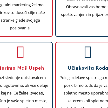
igitalni marketing želimo
Obravnavali vas bomo 
inkovito doseči cilje naše
spoštovanjem in prijaznos
stranke glede svojega
poslovanja.
erimo Naš Uspeh
Učinkovita Kod
ozi sledenje obiskovalcem
Poleg izdelave spletnega 
o ugotovimo, ali vse deluje
poskrbimo tudi, da je va
 kaj ne. Če želite izvedeti,
spletno mesto uporabno
šno je vaše spletno mesto,
katerem koli spletnem