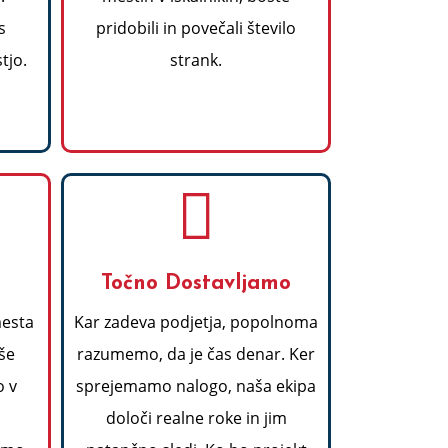
s
pridobili in povečali število
tjo.
strank.
a
Točno Dostavljamo
mesta
Kar zadeva podjetja, popolnoma
še
razumemo, da je čas denar. Ker
 v
sprejemamo nalogo, naša ekipa
določi realne roke in jim