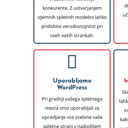
d
konkurente. Z ustvarjanjem
uč
izjemnih spletnih modelov lahko
pridobite verodostojnost pri
vseh vaših strankah.
Uporabljamo
M
WordPress
Sk
Pri gradnji vašega spletnega
lahk
mesta smo uporabljali za
in
upravljanje vse vsebine vaše
kak
spletne strani v najboljšem