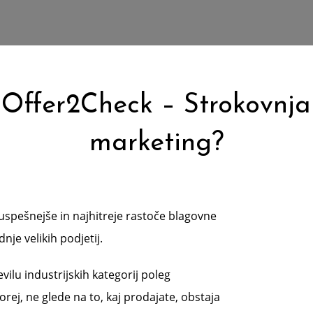
 Offer2Check – Strokovnjak
marketing?
uspešnejše in najhitreje rastoče blagovne
nje velikih podjetij.
lu industrijskih kategorij poleg
rej, ne glede na to, kaj prodajate, obstaja