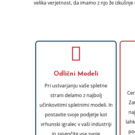
velika verjetnost, da imamo z njo že izkušnj
Odlični Modeli
Pri ustvarjanju vaše spletne
Cen
strani delamo z najbolj
Za
učinkovitimi spletnimi modeli. In
naj
postavite svoje podjetje kot
lah
vrhunski igralec v vaši industriji
pod
in zasenčite vse svoje